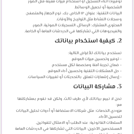
توفيره) أثناء التسجيل أو استخدام ميزات معينة مثل الصور
الشخصية أو تحميل الوسائط.
البيانات التقنية:
عنوان IP الخاص بك، نوع الجهاز والمتصفح،
وسجلات النشاط مثل التواريخ والأوقات.
المحتوى المشترك:
الرسائل، التسجيلات الصوتية، الصور،
والفيديوهات التي تشاركها في الدردشات العامة أو الخاصة.
2. كيفية استخدام بياناتك
نستخدم بياناتك للأغراض التالية:
- توفير وتحسين ميزات الموقع.
- ضمان تجربة آمنة ومخصصة لكل مستخدم.
- حل المشكلات التقنية وتحسين أداء الموقع.
- إرسال إشعارات تتعلق بالتحديثات أو تغييرات السياسات.
3. مشاركة البيانات
نحن لا نبيع بياناتك لأي طرف ثالث، ولكن قد نقوم بمشاركتها
مع:
مزودي الخدمات:
مثل شركات الاستضافة أو أدوات تحليل البيانات
لتحسين الأداء.
السلطات القانونية:
عند الطلب أو الامتثال للقوانين.
المستخدمين الآخرين:
البيانات التي تشاركها في الدردشات العامة